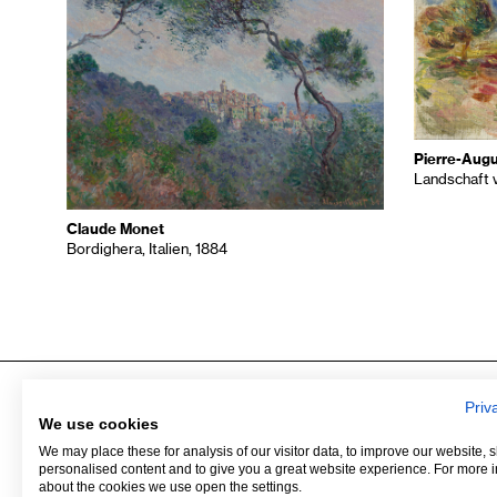
Pierre-Augu
Landschaft 
Claude Monet
Bordighera, Italien, 1884
Priv
We use cookies
Museum Barberini
Kontakt
We may place these for analysis of our visitor data, to improve our website,
Alter Markt
Presse
personalised content and to give you a great website experience. For more 
Humboldtstraße 5–6
Vermietung
about the cookies we use open the settings.