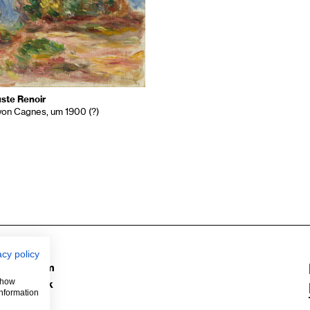
ste Renoir
von Cagnes, um 1900 (?)
acy policy
Instagram
 show
Facebook
information
YouTube