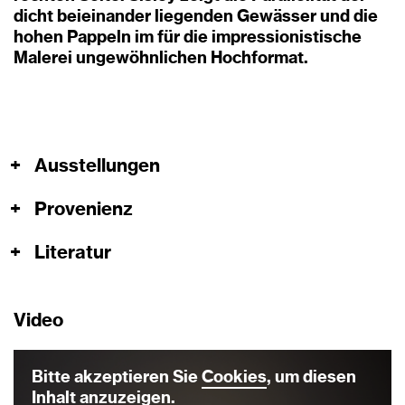
dicht beieinander liegenden Gewässer und die
hohen Pappeln im für die impressionistische
Malerei ungewöhnlichen Hochformat.
+
Ausstellungen
+
Provenienz
+
Literatur
Video
Bitte akzeptieren Sie
Cookies
, um diesen
Inhalt anzuzeigen.