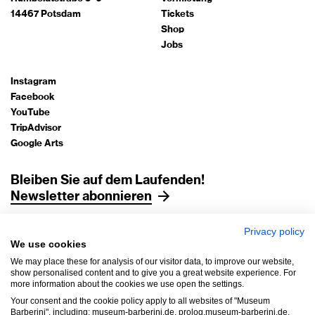
14467 Potsdam
Tickets
Shop
Jobs
Instagram
Facebook
YouTube
TripAdvisor
Google Arts
Bleiben Sie auf dem Laufenden!
Newsletter abonnieren
Privacy policy
Impressum
We use cookies
Datenschutz
We may place these for analysis of our visitor data, to improve our website,
AGB
show personalised content and to give you a great website experience. For
more information about the cookies we use open the settings.
Hausordnung
Your consent and the cookie policy apply to all websites of "Museum
Barrierefreiheit
Barberini", including: museum-barberini.de, prolog.museum-barberini.de,