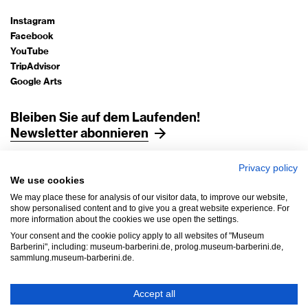
Instagram
Facebook
YouTube
TripAdvisor
Google Arts
Bleiben Sie auf dem Laufenden!
Newsletter abonnieren
Privacy policy
Impressum
We use cookies
Datenschutz
We may place these for analysis of our visitor data, to improve our website,
AGB
show personalised content and to give you a great website experience. For
more information about the cookies we use open the settings.
Hausordnung
Your consent and the cookie policy apply to all websites of "Museum
Barrierefreiheit
Barberini", including: museum-barberini.de, prolog.museum-barberini.de,
sammlung.museum-barberini.de.
Widerruf
Cookie-Einstellungen
Accept all
Copyright © 2026 Museen der Hasso Plattner Foundation gGmbH,